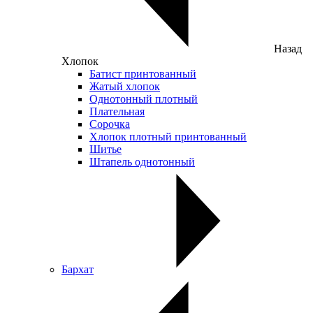
Назад
Хлопок
Батист принтованный
Жатый хлопок
Однотонный плотный
Плательная
Сорочка
Хлопок плотный принтованный
Шитье
Штапель однотонный
Бархат