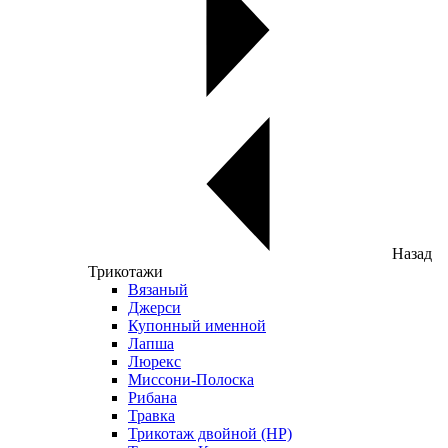
Назад
Трикотажи
Вязаный
Джерси
Купонный именной
Лапша
Люрекс
Миссони-Полоска
Рибана
Травка
Трикотаж двойной (НР)