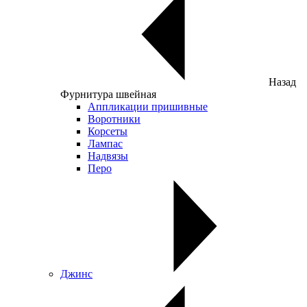
Назад
Фурнитура швейная
Аппликации пришивные
Воротники
Корсеты
Лампас
Надвязы
Перо
Джинс