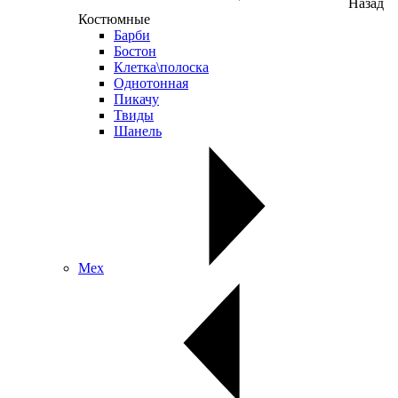
Назад
Костюмные
Барби
Бостон
Клетка\полоска
Однотонная
Пикачу
Твиды
Шанель
Мех