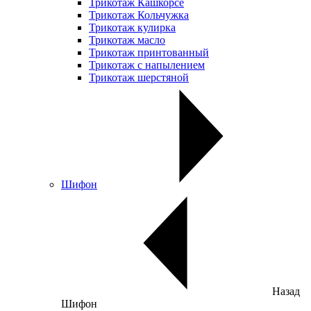
Трикотаж Кашкорсе
Трикотаж Кольчужка
Трикотаж кулирка
Трикотаж масло
Трикотаж принтованный
Трикотаж с напылением
Трикотаж шерстяной
Шифон
Назад
Шифон