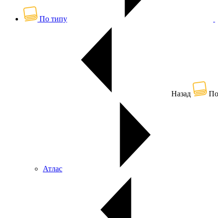
По типу
Назад
По
Атлас