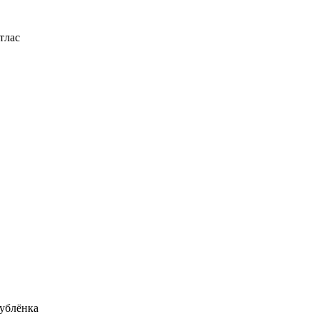
тлас
ублёнка