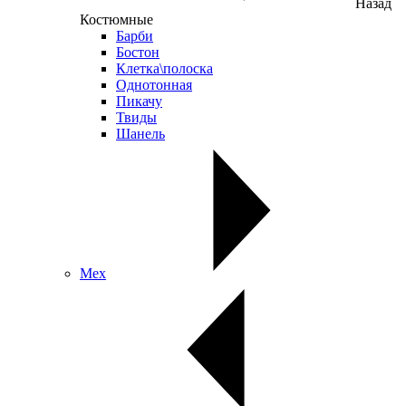
Назад
Костюмные
Барби
Бостон
Клетка\полоска
Однотонная
Пикачу
Твиды
Шанель
Мех