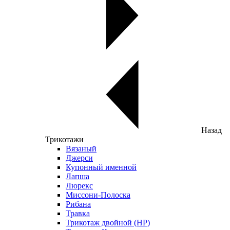
Назад
Трикотажи
Вязаный
Джерси
Купонный именной
Лапша
Люрекс
Миссони-Полоска
Рибана
Травка
Трикотаж двойной (НР)