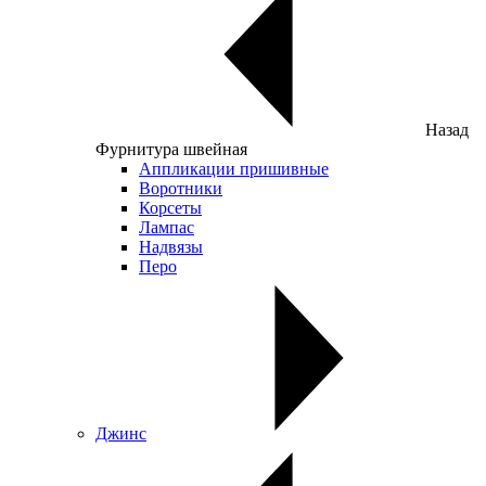
Назад
Фурнитура швейная
Аппликации пришивные
Воротники
Корсеты
Лампас
Надвязы
Перо
Джинс