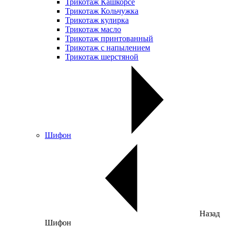
Трикотаж Кашкорсе
Трикотаж Кольчужка
Трикотаж кулирка
Трикотаж масло
Трикотаж принтованный
Трикотаж с напылением
Трикотаж шерстяной
Шифон
Назад
Шифон