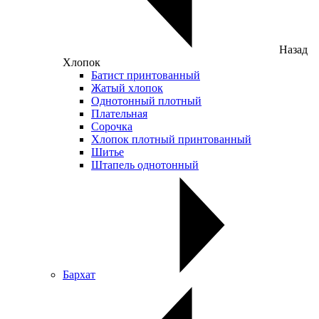
Назад
Хлопок
Батист принтованный
Жатый хлопок
Однотонный плотный
Плательная
Сорочка
Хлопок плотный принтованный
Шитье
Штапель однотонный
Бархат