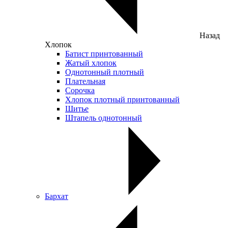
Назад
Хлопок
Батист принтованный
Жатый хлопок
Однотонный плотный
Плательная
Сорочка
Хлопок плотный принтованный
Шитье
Штапель однотонный
Бархат