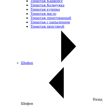
Трикотаж Кашкорсе
Трикотаж Кольчужка
Трикотаж кулирка
Трикотаж масло
Трикотаж принтованный
Трикотаж с напылением
Трикотаж шерстяной
Шифон
Назад
Шифон