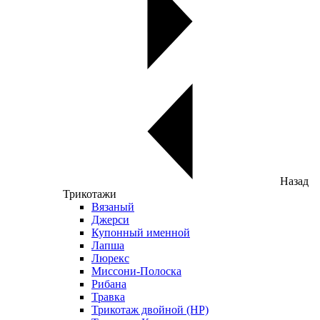
Назад
Трикотажи
Вязаный
Джерси
Купонный именной
Лапша
Люрекс
Миссони-Полоска
Рибана
Травка
Трикотаж двойной (НР)