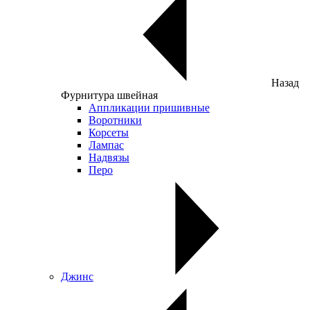
Назад
Фурнитура швейная
Аппликации пришивные
Воротники
Корсеты
Лампас
Надвязы
Перо
Джинс