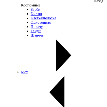
Назад
Костюмные
Барби
Бостон
Клетка\полоска
Однотонная
Пикачу
Твиды
Шанель
Мех