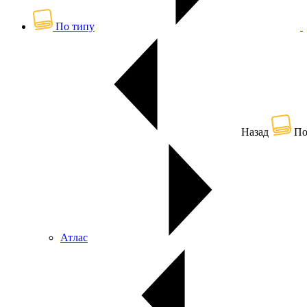
По типу
Назад
По
Атлас