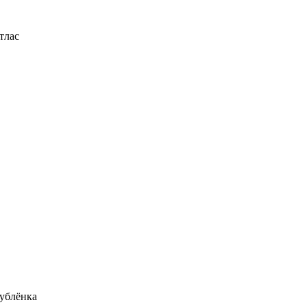
тлас
ублёнка