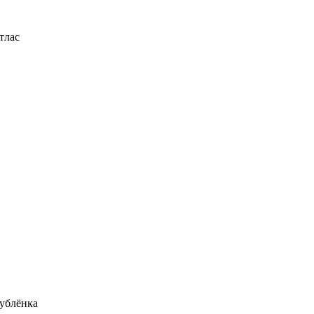
тлас
ублёнка