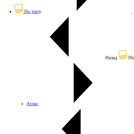
По типу
Назад
По
Атлас