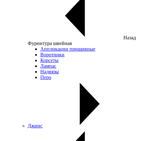
Назад
Фурнитура швейная
Аппликации пришивные
Воротники
Корсеты
Лампас
Надвязы
Перо
Джинс