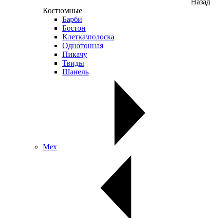
Назад
Костюмные
Барби
Бостон
Клетка\полоска
Однотонная
Пикачу
Твиды
Шанель
Мех