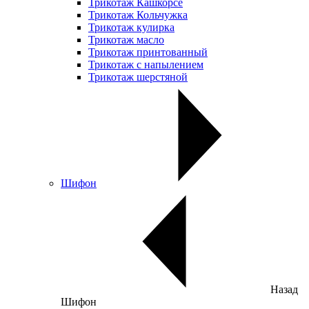
Трикотаж Кашкорсе
Трикотаж Кольчужка
Трикотаж кулирка
Трикотаж масло
Трикотаж принтованный
Трикотаж с напылением
Трикотаж шерстяной
Шифон
Назад
Шифон