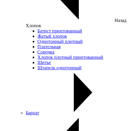
Назад
Хлопок
Батист принтованный
Жатый хлопок
Однотонный плотный
Плательная
Сорочка
Хлопок плотный принтованный
Шитье
Штапель однотонный
Бархат