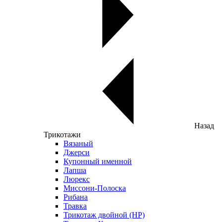
Назад
Трикотажи
Вязаный
Джерси
Купонный именной
Лапша
Люрекс
Миссони-Полоска
Рибана
Травка
Трикотаж двойной (НР)