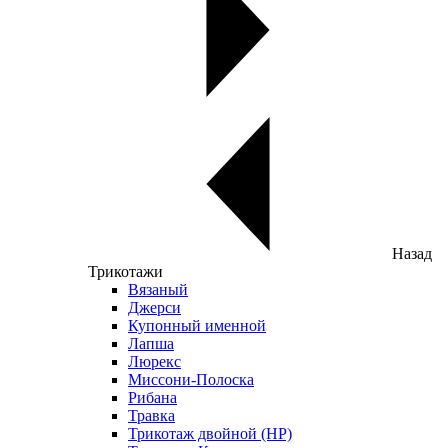
Назад
Трикотажи
Вязаный
Джерси
Купонный именной
Лапша
Люрекс
Миссони-Полоска
Рибана
Травка
Трикотаж двойной (НР)