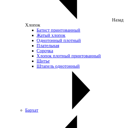
Назад
Хлопок
Батист принтованный
Жатый хлопок
Однотонный плотный
Плательная
Сорочка
Хлопок плотный принтованный
Шитье
Штапель однотонный
Бархат