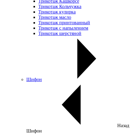
Трикотаж Кашкорсе
Трикотаж Кольчужка
Трикотаж кулирка
Трикотаж масло
Трикотаж принтованный
Трикотаж с напылением
Трикотаж шерстяной
Шифон
Назад
Шифон