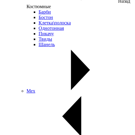
Назад
Костюмные
Барби
Бостон
Клетка\полоска
Однотонная
Пикачу
Твиды
Шанель
Мех