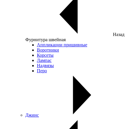
Назад
Фурнитура швейная
Аппликации пришивные
Воротники
Корсеты
Лампас
Надвязы
Перо
Джинс