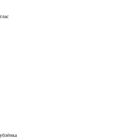
тлас
ублёнка