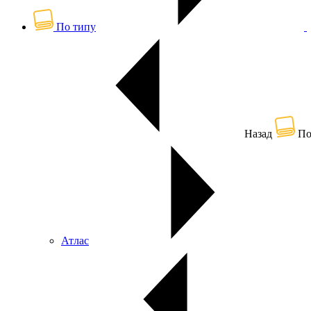
По типу
Назад
По
Атлас