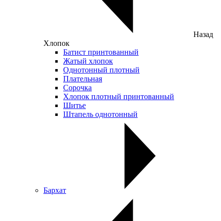
Назад
Хлопок
Батист принтованный
Жатый хлопок
Однотонный плотный
Плательная
Сорочка
Хлопок плотный принтованный
Шитье
Штапель однотонный
Бархат