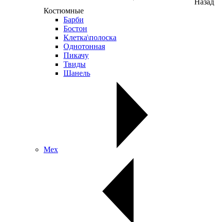
Назад
Костюмные
Барби
Бостон
Клетка\полоска
Однотонная
Пикачу
Твиды
Шанель
Мех