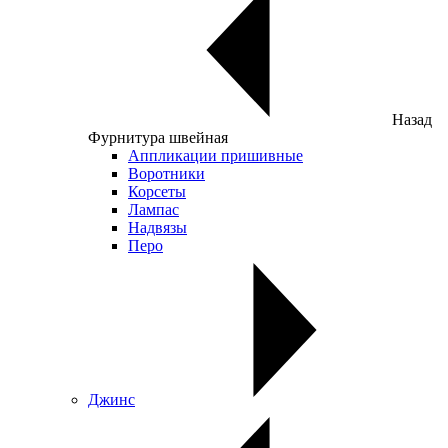
Назад
Фурнитура швейная
Аппликации пришивные
Воротники
Корсеты
Лампас
Надвязы
Перо
Джинс