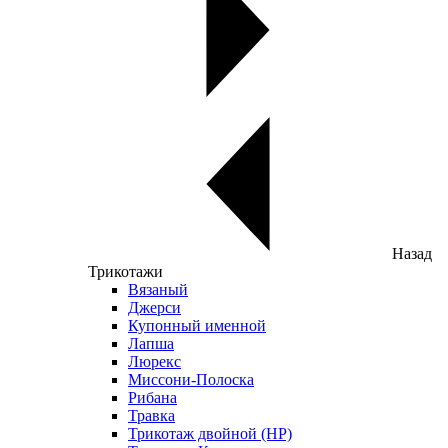
Назад
Трикотажи
Вязаный
Джерси
Купонный именной
Лапша
Люрекс
Миссони-Полоска
Рибана
Травка
Трикотаж двойной (НР)