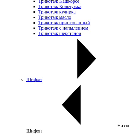
Трикотаж Кашкорсе
Трикотаж Кольчужка
Трикотаж кулирка
Трикотаж масло
Трикотаж принтованный
Трикотаж с напылением
Трикотаж шерстяной
Шифон
Назад
Шифон