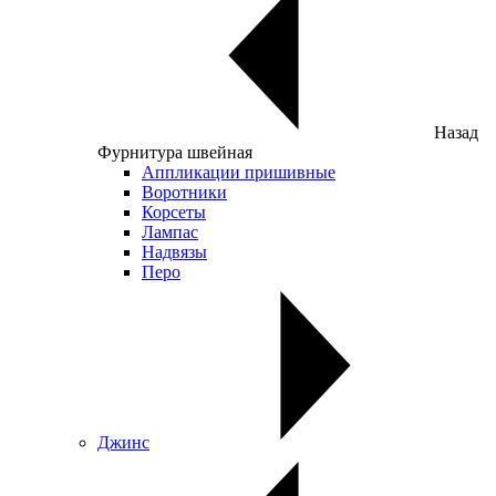
Назад
Фурнитура швейная
Аппликации пришивные
Воротники
Корсеты
Лампас
Надвязы
Перо
Джинс