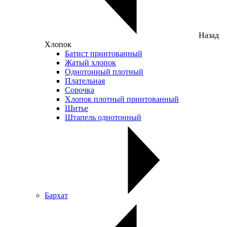
Назад
Хлопок
Батист принтованный
Жатый хлопок
Однотонный плотный
Плательная
Сорочка
Хлопок плотный принтованный
Шитье
Штапель однотонный
Бархат