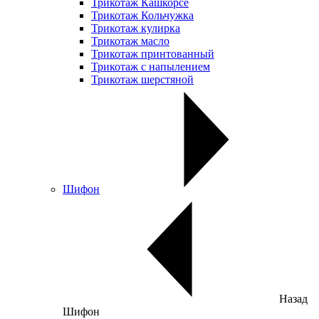
Трикотаж Кашкорсе
Трикотаж Кольчужка
Трикотаж кулирка
Трикотаж масло
Трикотаж принтованный
Трикотаж с напылением
Трикотаж шерстяной
Шифон
Назад
Шифон