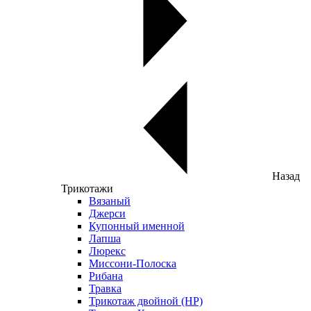
Назад
Трикотажи
Вязаный
Джерси
Купонный именной
Лапша
Люрекс
Миссони-Полоска
Рибана
Травка
Трикотаж двойной (НР)