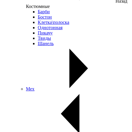
Назад
Костюмные
Барби
Бостон
Клетка\полоска
Однотонная
Пикачу
Твиды
Шанель
Мех