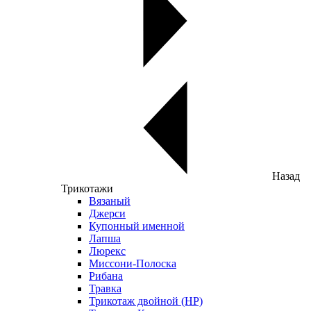
Назад
Трикотажи
Вязаный
Джерси
Купонный именной
Лапша
Люрекс
Миссони-Полоска
Рибана
Травка
Трикотаж двойной (НР)