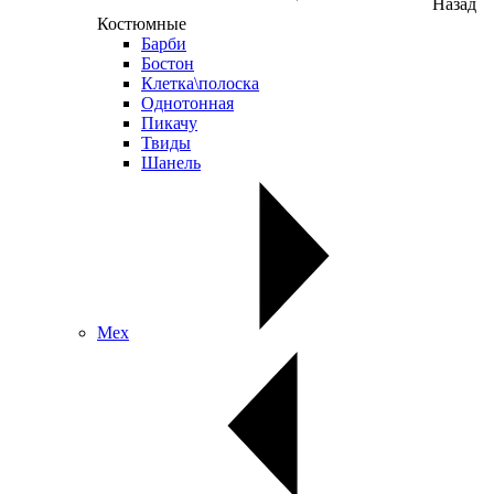
Назад
Костюмные
Барби
Бостон
Клетка\полоска
Однотонная
Пикачу
Твиды
Шанель
Мех