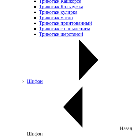
Трикотаж Кашкорсе
Трикотаж Кольчужка
Трикотаж кулирка
Трикотаж масло
Трикотаж принтованный
Трикотаж с напылением
Трикотаж шерстяной
Шифон
Назад
Шифон