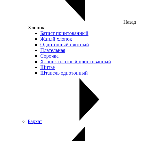
Назад
Хлопок
Батист принтованный
Жатый хлопок
Однотонный плотный
Плательная
Сорочка
Хлопок плотный принтованный
Шитье
Штапель однотонный
Бархат