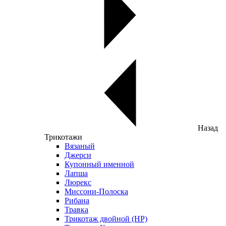
Назад
Трикотажи
Вязаный
Джерси
Купонный именной
Лапша
Люрекс
Миссони-Полоска
Рибана
Травка
Трикотаж двойной (НР)