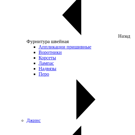
Назад
Фурнитура швейная
Аппликации пришивные
Воротники
Корсеты
Лампас
Надвязы
Перо
Джинс