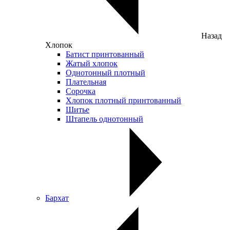
Назад
Хлопок
Батист принтованный
Жатый хлопок
Однотонный плотный
Плательная
Сорочка
Хлопок плотный принтованный
Шитье
Штапель однотонный
Бархат