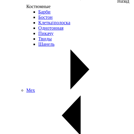
Назад
Костюмные
Барби
Бостон
Клетка\полоска
Однотонная
Пикачу
Твиды
Шанель
Мех