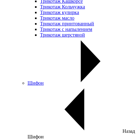
Трикотаж Кашкорсе
Трикотаж Кольчужка
Трикотаж кулирка
Трикотаж масло
Трикотаж принтованный
Трикотаж с напылением
Трикотаж шерстяной
Шифон
Назад
Шифон