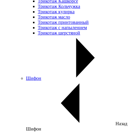
Трикотаж Кашкорсе
Трикотаж Кольчужка
Трикотаж кулирка
Трикотаж масло
Трикотаж принтованный
Трикотаж с напылением
Трикотаж шерстяной
Шифон
Назад
Шифон