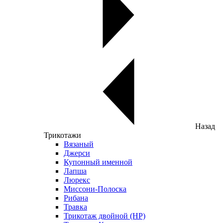
Назад
Трикотажи
Вязаный
Джерси
Купонный именной
Лапша
Люрекс
Миссони-Полоска
Рибана
Травка
Трикотаж двойной (НР)