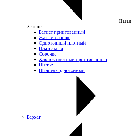
Назад
Хлопок
Батист принтованный
Жатый хлопок
Однотонный плотный
Плательная
Сорочка
Хлопок плотный принтованный
Шитье
Штапель однотонный
Бархат