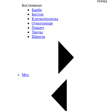
Назад
Костюмные
Барби
Бостон
Клетка\полоска
Однотонная
Пикачу
Твиды
Шанель
Мех