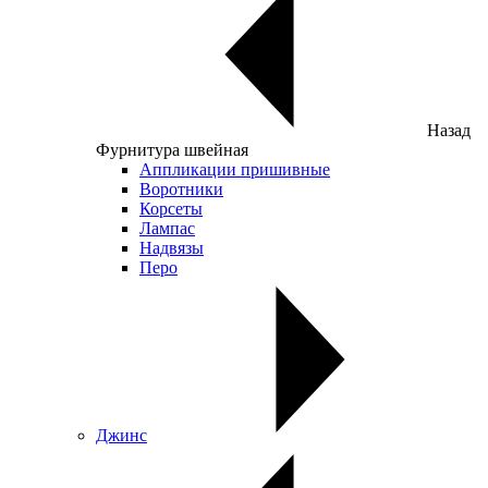
Назад
Фурнитура швейная
Аппликации пришивные
Воротники
Корсеты
Лампас
Надвязы
Перо
Джинс