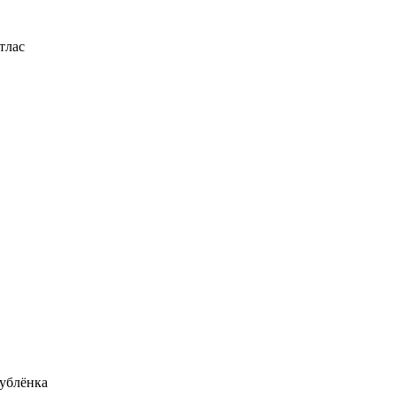
тлас
ублёнка