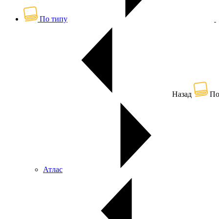
По типу
Назад
По
Атлас