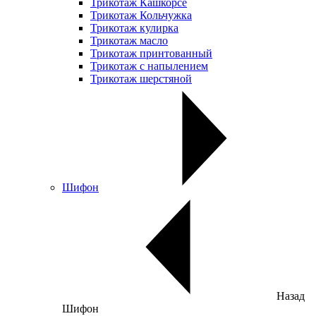
Трикотаж Кашкорсе
Трикотаж Кольчужка
Трикотаж кулирка
Трикотаж масло
Трикотаж принтованный
Трикотаж с напылением
Трикотаж шерстяной
Шифон
Назад
Шифон