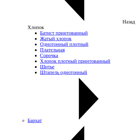
Назад
Хлопок
Батист принтованный
Жатый хлопок
Однотонный плотный
Плательная
Сорочка
Хлопок плотный принтованный
Шитье
Штапель однотонный
Бархат