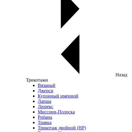
Назад
Трикотажи
Вязаный
Джерси
Купонный именной
Лапша
Люрекс
Миссони-Полоска
Рибана
Травка
Трикотаж двойной (НР)