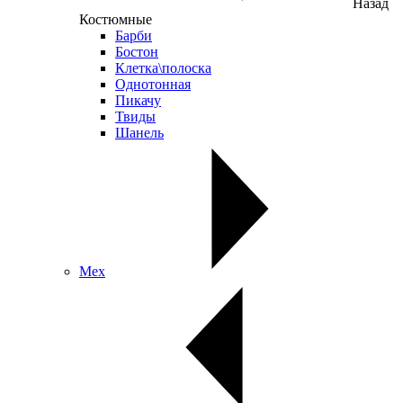
Назад
Костюмные
Барби
Бостон
Клетка\полоска
Однотонная
Пикачу
Твиды
Шанель
Мех