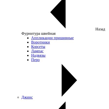
Назад
Фурнитура швейная
Аппликации пришивные
Воротники
Корсеты
Лампас
Надвязы
Перо
Джинс