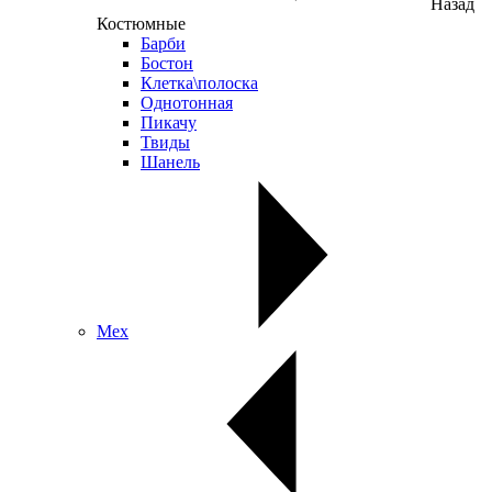
Назад
Костюмные
Барби
Бостон
Клетка\полоска
Однотонная
Пикачу
Твиды
Шанель
Мех