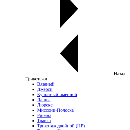
Назад
Трикотажи
Вязаный
Джерси
Купонный именной
Лапша
Люрекс
Миссони-Полоска
Рибана
Травка
Трикотаж двойной (НР)