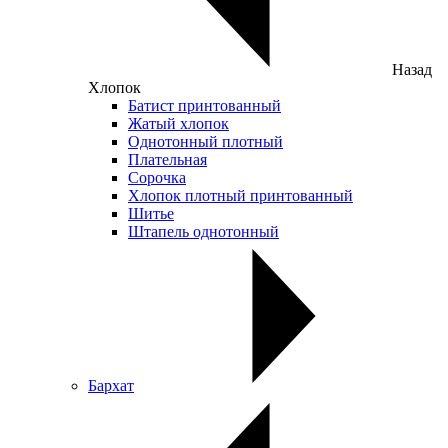
Назад
Хлопок
Батист принтованный
Жатый хлопок
Однотонный плотный
Плательная
Сорочка
Хлопок плотный принтованный
Шитье
Штапель однотонный
Бархат