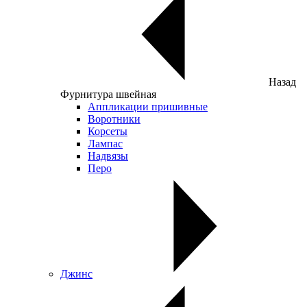
Назад
Фурнитура швейная
Аппликации пришивные
Воротники
Корсеты
Лампас
Надвязы
Перо
Джинс