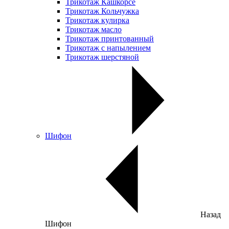
Трикотаж Кашкорсе
Трикотаж Кольчужка
Трикотаж кулирка
Трикотаж масло
Трикотаж принтованный
Трикотаж с напылением
Трикотаж шерстяной
Шифон
Назад
Шифон