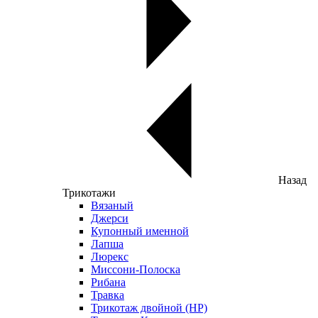
Назад
Трикотажи
Вязаный
Джерси
Купонный именной
Лапша
Люрекс
Миссони-Полоска
Рибана
Травка
Трикотаж двойной (НР)