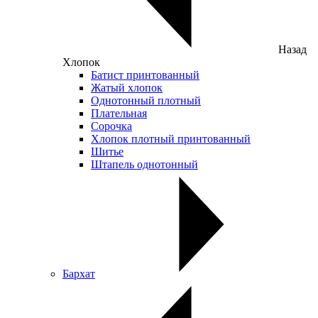
Назад
Хлопок
Батист принтованный
Жатый хлопок
Однотонный плотный
Плательная
Сорочка
Хлопок плотный принтованный
Шитье
Штапель однотонный
Бархат