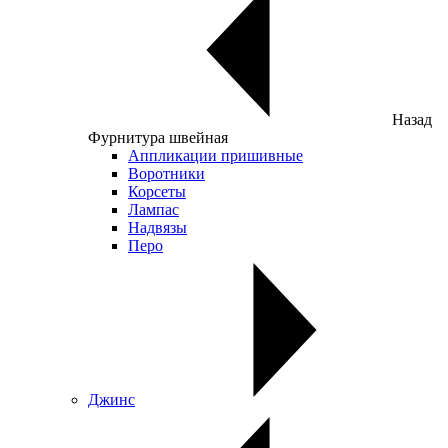
Назад
Фурнитура швейная
Аппликации пришивные
Воротники
Корсеты
Лампас
Надвязы
Перо
Джинс