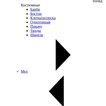
Назад
Костюмные
Барби
Бостон
Клетка\полоска
Однотонная
Пикачу
Твиды
Шанель
Мех