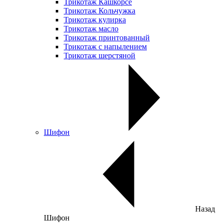
Трикотаж Кашкорсе
Трикотаж Кольчужка
Трикотаж кулирка
Трикотаж масло
Трикотаж принтованный
Трикотаж с напылением
Трикотаж шерстяной
Шифон
Назад
Шифон