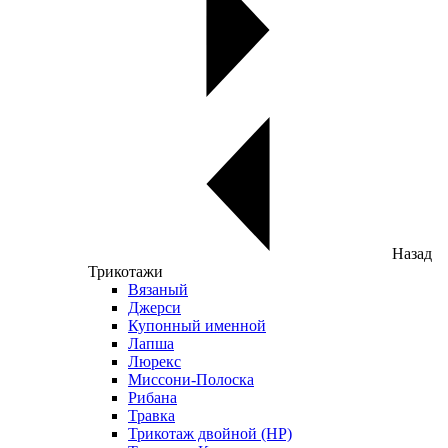
Назад
Трикотажи
Вязаный
Джерси
Купонный именной
Лапша
Люрекс
Миссони-Полоска
Рибана
Травка
Трикотаж двойной (НР)