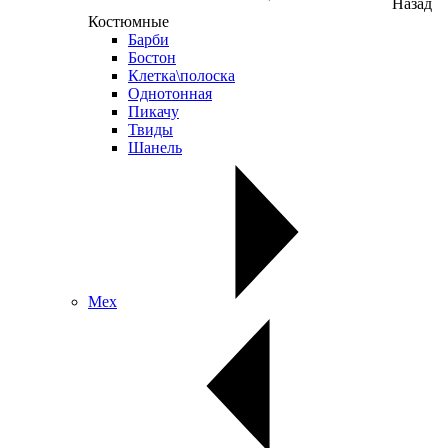
Назад
Костюмные
Барби
Бостон
Клетка\полоска
Однотонная
Пикачу
Твиды
Шанель
Мех