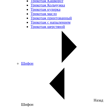
Трикотаж Кашкорсе
Трикотаж Кольчужка
Трикотаж кулирка
Трикотаж масло
Трикотаж принтованный
Трикотаж с напылением
Трикотаж шерстяной
Шифон
Назад
Шифон