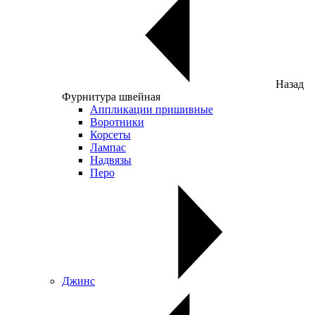
Назад
Фурнитура швейная
Аппликации пришивные
Воротники
Корсеты
Лампас
Надвязы
Перо
Джинс