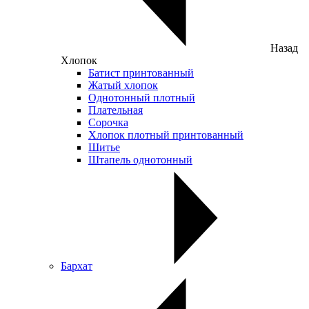
Назад
Хлопок
Батист принтованный
Жатый хлопок
Однотонный плотный
Плательная
Сорочка
Хлопок плотный принтованный
Шитье
Штапель однотонный
Бархат