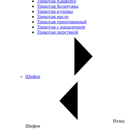
Трикотаж Кашкорсе
Трикотаж Кольчужка
Трикотаж кулирка
Трикотаж масло
Трикотаж принтованный
Трикотаж с напылением
Трикотаж шерстяной
Шифон
Назад
Шифон