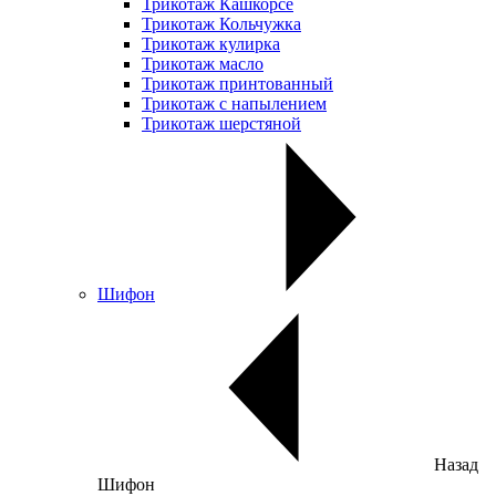
Трикотаж Кашкорсе
Трикотаж Кольчужка
Трикотаж кулирка
Трикотаж масло
Трикотаж принтованный
Трикотаж с напылением
Трикотаж шерстяной
Шифон
Назад
Шифон