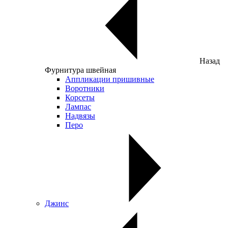
Назад
Фурнитура швейная
Аппликации пришивные
Воротники
Корсеты
Лампас
Надвязы
Перо
Джинс