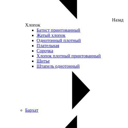
Назад
Хлопок
Батист принтованный
Жатый хлопок
Однотонный плотный
Плательная
Сорочка
Хлопок плотный принтованный
Шитье
Штапель однотонный
Бархат