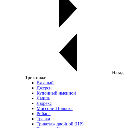
Назад
Трикотажи
Вязаный
Джерси
Купонный именной
Лапша
Люрекс
Миссони-Полоска
Рибана
Травка
Трикотаж двойной (НР)