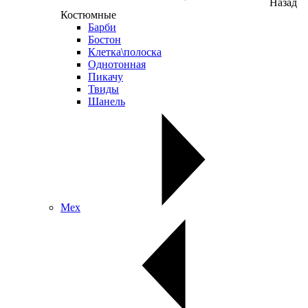
Назад
Костюмные
Барби
Бостон
Клетка\полоска
Однотонная
Пикачу
Твиды
Шанель
Мех